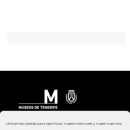
Av. de los Menceyes, 70, 38205 San Cristóbal de
Utilizamos cookies para optimizar nuestro sitio web y nuestro servicio.
La Laguna, Santa Cruz de Tenerife